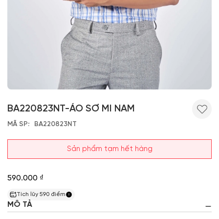
BA220823NT-ÁO SƠ MI NAM
MÃ SP
BA220823NT
Sản phẩm tạm hết hàng
590.000 ₫
Tích lũy
590
điểm
MÔ TẢ