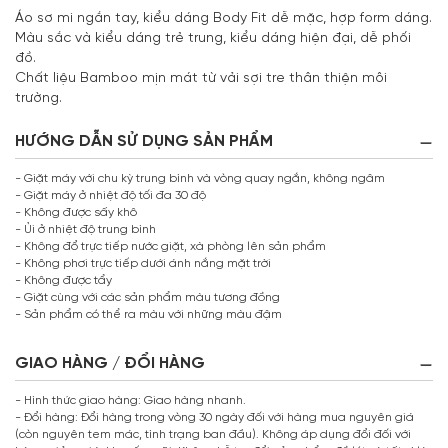
Áo sơ mi ngắn tay, kiểu dáng Body Fit dễ mặc, hợp form dáng.
Màu sắc và kiểu dáng trẻ trung, kiểu dáng hiện đại, dễ phối
đồ.
Chất liệu Bamboo mịn mát từ vải sợi tre thân thiện môi
trường.
HƯỚNG DẪN SỬ DỤNG SẢN PHẨM
- Giặt máy với chu kỳ trung bình và vòng quay ngắn, không ngâm
- Giặt máy ở nhiệt độ tối đa 30 độ
- Không được sấy khô
- Ủi ở nhiệt độ trung bình
- Không đổ trực tiếp nước giặt, xà phòng lên sản phẩm
- Không phơi trực tiếp dưới ánh nắng mặt trời
- Không được tẩy
- Giặt cùng với các sản phẩm màu tương đồng
- Sản phẩm có thể ra màu với những màu đậm
GIAO HÀNG / ĐỔI HÀNG
- Hình thức giao hàng: Giao hàng nhanh.
- Đổi hàng: Đổi hàng trong vòng 30 ngày đối với hàng mua nguyên giá
(còn nguyên tem mác, tình trạng ban đầu). Không áp dụng đổi đối với