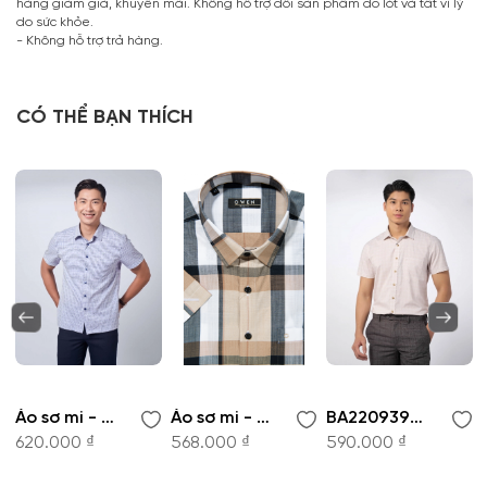
hàng giảm giá, khuyến mãi. Không hỗ trợ đổi sản phẩm đồ lót và tất vì lý
do sức khỏe.
- Không hỗ trợ trả hàng.
CÓ THỂ BẠN THÍCH
Áo sơ mi - BA220825NT
Áo sơ mi - BA220830NT
BA220939NT-Áo sơ mi nam
620.000 ₫
568.000 ₫
590.000 ₫