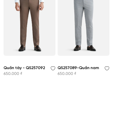
Quần tây - QS257092
QS257089-Quần nam
650.000 ₫
650.000 ₫