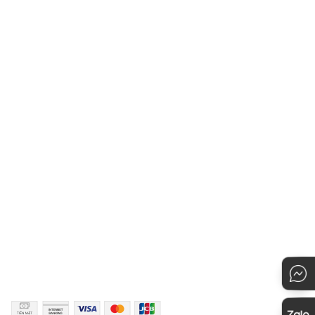
Giới thiệu
Hỏi đáp
Blog
Chính sách khách hàng thân
thiết
Hệ thống cửa hàng
Chính sách vận chuyển
Liên hệ với Owen
Hướng dẫn chọn kích cỡ
Chính sách bảo mật
Hướng dẫn thanh toán
Quy định đổi hàng
Hướng dẫn mua hàng
KẾT NỐI
PHƯƠNG THỨC THANH TOÁN