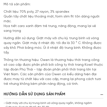
Mô tả sản phẩm:
Chất liệu: 70% poly, 27 rayon, 3% spandex
Quần tây chất liệu thoáng mát, form slim fit tôn dáng người
mặc.
Họa tiết caro xanh đậm trẻ trung, năng động, mang lại vẻ
sang trọng
Hướng dẫn sử dụng: Giặt máy với chu kỳ. trung bình và vòng
quay ngắn. Giặt máy ở nhiệt độ. tối đa là 30 ° C. Không được
sấy khô. Phơi bằng móc. Ủi ở nhiệt độ trung bình. Không được
tẩy.
Thông tin thương hiệu: Owen là thương hiệu thời trang công
sở cao cấp được phân phối bởi công ty thời trang Kowil thuộc
tập đoàn Phú Thái - tập đoàn phân phối thời trang lớn tại
Việt Nam. Các sản phẩm của Owen có kiểu dáng hiện đại
được may từ chất liệu vải cao cấp, mang lại phong cách tươi
trẻ nhưng không kém phần năng động, cá tính.
HƯỚNG DẪN SỬ DỤNG SẢN PHẨM
- Giặt máy với chu kỳ trung bình và vòng quay ngắn, không ngâm