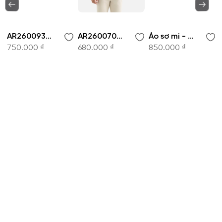
AR260093DT-Áo sơ mi
AR260070DT-Áo sơ mi
Áo sơ mi - AR261049DT
750.000 ₫
680.000 ₫
850.000 ₫
CÔNG TY CỔ PHẦN THỜI TRANG KOWIL VIỆT