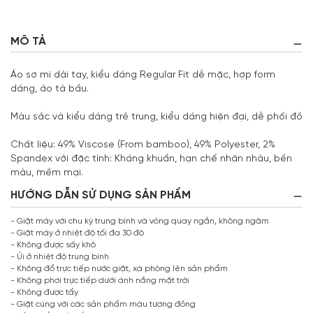
MÔ TẢ
Áo sơ mi dài tay, kiểu dáng Regular Fit dễ mặc, hợp form
dáng, áo tà bầu.
Màu sắc và kiểu dáng trẻ trung, kiểu dáng hiện đại, dễ phối đồ
Chất liệu: 49% Viscose (From bamboo), 49% Polyester, 2%
Spandex với đặc tính: Kháng khuẩn, hạn chế nhăn nhàu, bền
màu, mềm mại.
HƯỚNG DẪN SỬ DỤNG SẢN PHẨM
- Giặt máy với chu kỳ trung bình và vòng quay ngắn, không ngâm
- Giặt máy ở nhiệt độ tối đa 30 độ
- Không được sấy khô
- Ủi ở nhiệt độ trung bình
- Không đổ trực tiếp nước giặt, xà phòng lên sản phẩm
- Không phơi trực tiếp dưới ánh nắng mặt trời
- Không được tẩy
- Giặt cùng với các sản phẩm màu tương đồng