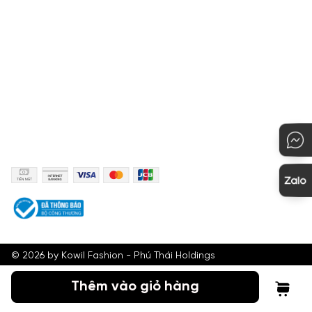
Quy định đổi hàng
Hướng dẫn mua hàng
KẾT NỐI
PHƯƠNG THỨC THANH TOÁN
©
2026
by Kowil Fashion - Phú Thái Holdings
Thêm vào giỏ hàng