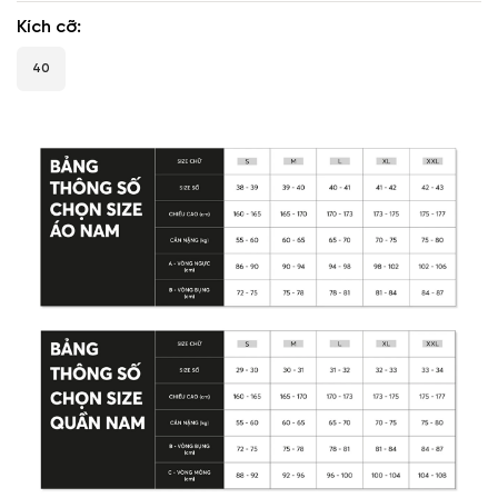
Kích cỡ
40