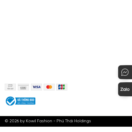
Hướng dẫn thanh toán
Quy định đổi hàng
Hướng dẫn mua hàng
KẾT NỐI
PHƯƠNG THỨC THANH TOÁN
©
2026
by Kowil Fashion - Phú Thái Holdings