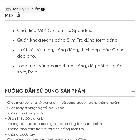
Tích lũy
515
điểm
MÔ TẢ
Chất liệu: 98% Cotton, 2% Spandex.
Quần Khaki jeans dáng Slim Fit, đứng form dáng.
Thiết kế trẻ trung, năng động, thích hợp mặc đi chơi,
dạo phố.
Tone màu vàng carmel tươi sáng, dễ phối cùng áo T-
shirt, Polo.
HƯỚNG DẪN SỬ DỤNG SẢN PHẨM
- Giặt máy với chu kỳ trung bình và vòng quay ngắn, không ngâm
- Giặt máy ở nhiệt độ tối đa 30 độ
- Không được sấy khô
- Ủi ở nhiệt độ trung bình
- Không đổ trực tiếp nước giặt, xà phòng lên sản phẩm
- Không phơi trực tiếp dưới ánh nắng mặt trời
- Không được tẩy
- Giặt cùng với các sản phẩm màu tương đồng