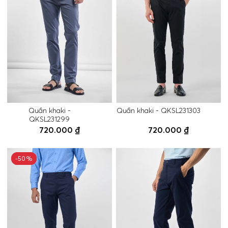
Quần khaki -
Quần khaki - QKSL231303
QKSL231299
720.000 ₫
720.000 ₫
-50%
-50%