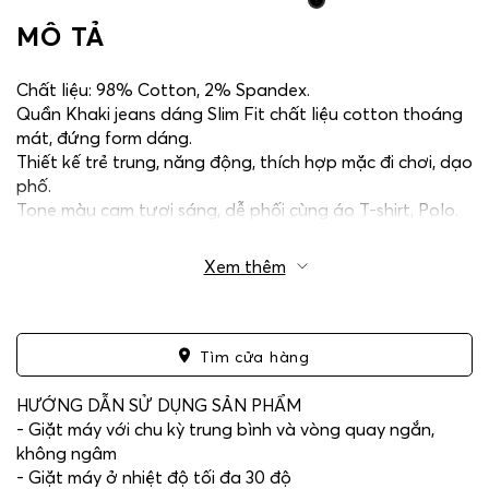
MÔ TẢ
Chất liệu: 98% Cotton, 2% Spandex.
Quần Khaki jeans dáng Slim Fit chất liệu cotton thoáng
mát, đứng form dáng.
Thiết kế trẻ trung, năng động, thích hợp mặc đi chơi, dạo
phố.
Tone màu cam tươi sáng, dễ phối cùng áo T-shirt, Polo.
Xem thêm
Tìm cửa hàng
HƯỚNG DẪN SỬ DỤNG SẢN PHẨM
- Giặt máy với chu kỳ trung bình và vòng quay ngắn,
không ngâm
- Giặt máy ở nhiệt độ tối đa 30 độ