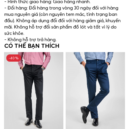
- Hình thức giao hàng: Giao hàng nhanh.
- Đổi hàng: Đổi hàng trong vòng 30 ngày đối với hàng
mua nguyên giá (còn nguyên tem mác, tình trạng ban
đầu). Không áp dụng đổi đối với hàng giảm giá, khuyến
mãi. Không hỗ trợ đổi sản phẩm đồ lót và tất vì lý do
sức khỏe.
- Không hỗ trợ trả hàng.
CÓ THỂ BẠN THÍCH
-40%
-40%