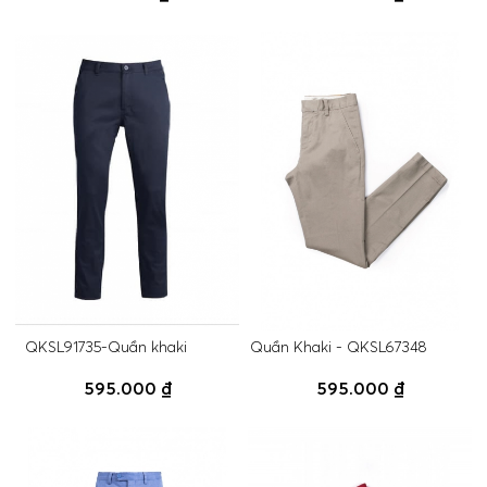
QKSL91735-Quần khaki
Quần Khaki - QKSL67348
595.000 ₫
595.000 ₫