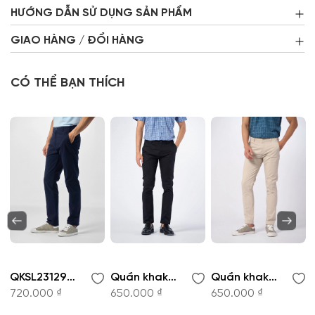
HƯỚNG DẪN SỬ DỤNG SẢN PHẨM
GIAO HÀNG / ĐỔI HÀNG
CÓ THỂ BẠN THÍCH
QKSL231294-Quần khaki
Quần khaki - QKSL220659
Quần khaki - QKSL221144
720.000 ₫
650.000 ₫
650.000 ₫