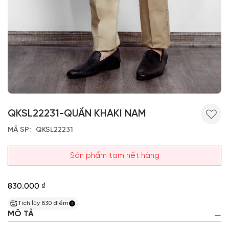
QKSL22231-QUẦN KHAKI NAM
MÃ SP
QKSL22231
Sản phẩm tạm hết hàng
830.000 ₫
Tích lũy
830
điểm
MÔ TẢ