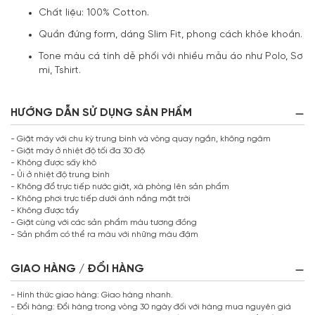
Chất liệu: 100% Cotton.
Quần đứng form, dáng Slim Fit, phong cách khỏe khoắn.
Tone màu cá tính dễ phối với nhiều mẫu áo như Polo, Sơ
mi, Tshirt.
HƯỚNG DẪN SỬ DỤNG SẢN PHẨM
- Giặt máy với chu kỳ trung bình và vòng quay ngắn, không ngâm
- Giặt máy ở nhiệt độ tối đa 30 độ
- Không được sấy khô
- Ủi ở nhiệt độ trung bình
- Không đổ trực tiếp nước giặt, xà phòng lên sản phẩm
- Không phơi trực tiếp dưới ánh nắng mặt trời
- Không được tẩy
- Giặt cùng với các sản phẩm màu tương đồng
- Sản phẩm có thể ra màu với những màu đậm
GIAO HÀNG / ĐỔI HÀNG
- Hình thức giao hàng: Giao hàng nhanh.
- Đổi hàng: Đổi hàng trong vòng 30 ngày đối với hàng mua nguyên giá