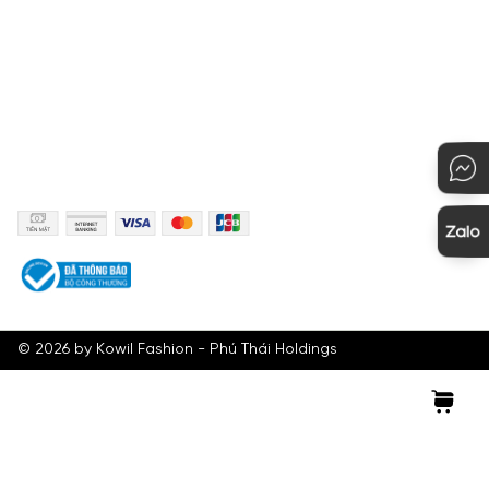
KẾT NỐI
PHƯƠNG THỨC THANH TOÁN
©
2026
by Kowil Fashion - Phú Thái Holdings
Tìm kiếm
Tài khoản
Giỏ hàng
Menu