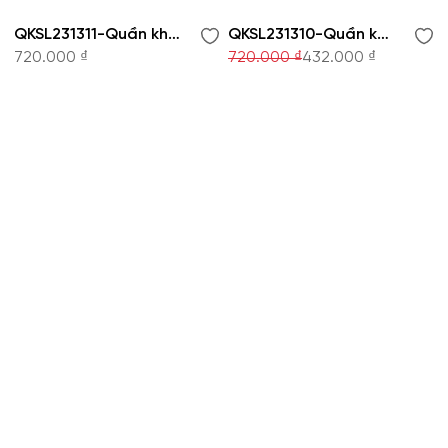
QKSL231311-Quần khaki
QKSL231310-Quần khaki
720.000 ₫
720.000 ₫
432.000 ₫
CÔNG TY CỔ PHẦN THỜI TRANG KOWIL VIỆT
NAM
Hotline: 1900 8079