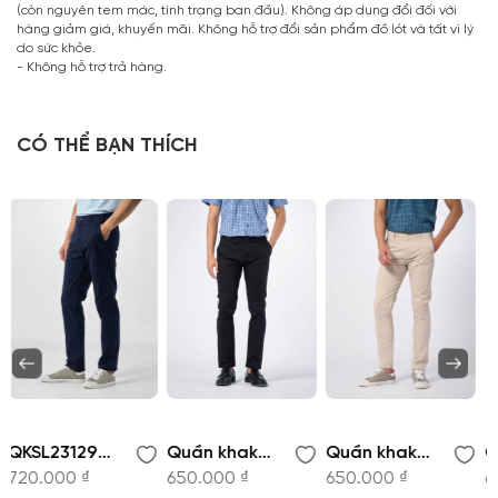
(còn nguyên tem mác, tình trạng ban đầu). Không áp dụng đổi đối với
hàng giảm giá, khuyến mãi. Không hỗ trợ đổi sản phẩm đồ lót và tất vì lý
do sức khỏe.
- Không hỗ trợ trả hàng.
CÓ THỂ BẠN THÍCH
Quần khaki - QKSL220659
Quần khaki - QKSL221144
Quần khaki - QKSL221145
650.000 ₫
650.000 ₫
650.000 ₫