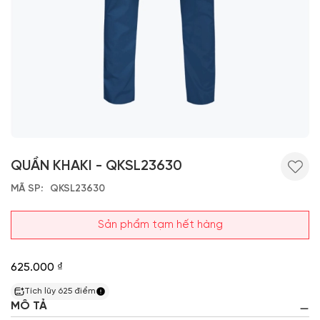
QUẦN KHAKI - QKSL23630
MÃ SP
QKSL23630
Sản phẩm tạm hết hàng
625.000 ₫
Tích lũy
625
điểm
MÔ TẢ