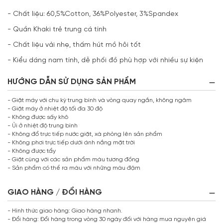
- Chất liệu: 60,5%Cotton, 36%Polyester, 3%Spandex
- Quần Khaki trẻ trung cá tính
- Chất liệu vải nhẹ, thấm hút mồ hôi tốt
- Kiểu dáng nam tính, dễ phối đồ phù hợp với nhiều sự kiện
HƯỚNG DẪN SỬ DỤNG SẢN PHẨM
- Giặt máy với chu kỳ trung bình và vòng quay ngắn, không ngâm
- Giặt máy ở nhiệt độ tối đa 30 độ
- Không được sấy khô
- Ủi ở nhiệt độ trung bình
- Không đổ trực tiếp nước giặt, xà phòng lên sản phẩm
- Không phơi trực tiếp dưới ánh nắng mặt trời
- Không được tẩy
- Giặt cùng với các sản phẩm màu tương đồng
- Sản phẩm có thể ra màu với những màu đậm
GIAO HÀNG / ĐỔI HÀNG
- Hình thức giao hàng: Giao hàng nhanh.
- Đổi hàng: Đổi hàng trong vòng 30 ngày đối với hàng mua nguyên giá