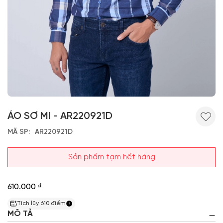
ÁO SƠ MI - AR220921D
MÃ SP
AR220921D
Sản phẩm tạm hết hàng
610.000 ₫
Tích lũy
610
điểm
MÔ TẢ