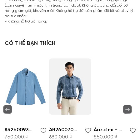
- Đổi hàng: Đổi hàng trong vòng 30 ngày đối với hàng mua nguyên giá
(còn nguyên tem mác, tình trạng ban đầu). Không áp dụng đổi đối với
hàng giảm giá, khuyến mãi. Không hỗ trợ đổi sản phẩm đồ lót và tất vì lý
do sức khỏe.
- Không hỗ trợ trả hàng.
CÓ THỂ BẠN THÍCH
AR260093DT-Áo sơ mi
AR260070DT-Áo sơ mi
Áo sơ mi - AR261049DT
750.000 ₫
680.000 ₫
850.000 ₫