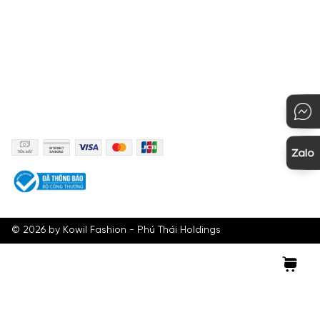
KẾT NỐI
PHƯƠNG THỨC THANH TOÁN
©
2026
by Kowil Fashion - Phú Thái Holdings
Tìm kiếm
Tài khoản
Giỏ hàng
Menu