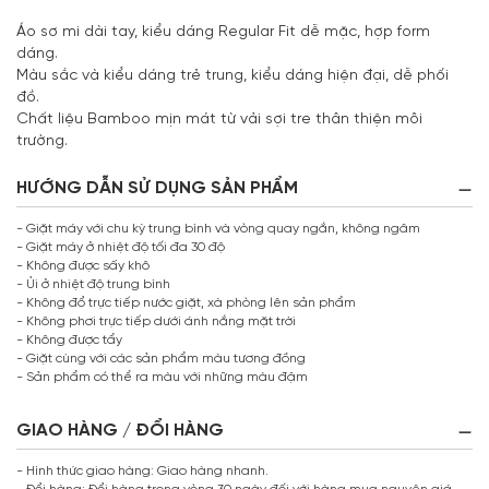
Áo sơ mi dài tay, kiểu dáng Regular Fit dễ mặc, hợp form
dáng.
Màu sắc và kiểu dáng trẻ trung, kiểu dáng hiện đại, dễ phối
đồ.
Chất liệu Bamboo mịn mát từ vải sợi tre thân thiện môi
trường.
HƯỚNG DẪN SỬ DỤNG SẢN PHẨM
- Giặt máy với chu kỳ trung bình và vòng quay ngắn, không ngâm
- Giặt máy ở nhiệt độ tối đa 30 độ
- Không được sấy khô
- Ủi ở nhiệt độ trung bình
- Không đổ trực tiếp nước giặt, xà phòng lên sản phẩm
- Không phơi trực tiếp dưới ánh nắng mặt trời
- Không được tẩy
- Giặt cùng với các sản phẩm màu tương đồng
- Sản phẩm có thể ra màu với những màu đậm
GIAO HÀNG / ĐỔI HÀNG
- Hình thức giao hàng: Giao hàng nhanh.